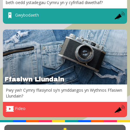
beth oedd ystadegau Cymru yn y cyfrifiad diwethaf?
Gwybodaeth
Ffasiwn Llundain
Pwy yw’r Cymry ffasiynol sy’n ymddangos yn Wythnos Ffasiwn
Llundain?
Fideo