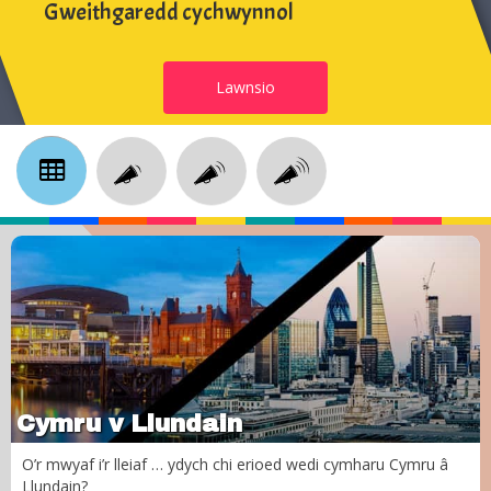
Gweithgaredd cychwynnol
Lawnsio
Cymru v Llundain
O’r mwyaf i’r lleiaf … ydych chi erioed wedi cymharu Cymru â
Llundain?