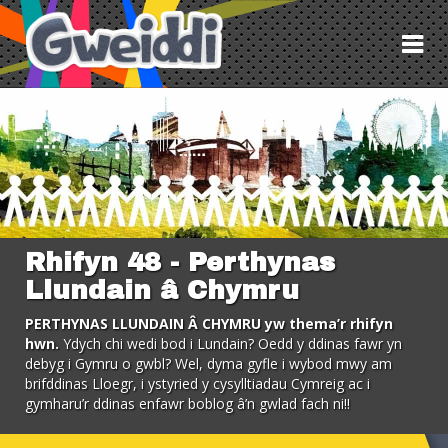
Tog
nav
Rhifyn 48 - Perthynas
Llundain â Chymru
PERTHYNAS LLUNDAIN Â CHYMRU yw thema’r rhifyn
hwn.
Ydych chi wedi bod i Lundain? Oedd y ddinas fawr yn
debyg i Gymru o gwbl? Wel, dyma gyfle i wybod mwy am
brifddinas Lloegr, i ystyried y cysylltiadau Cymreig ac i
gymharu’r ddinas enfawr boblog
â
’n gwlad fach ni!!