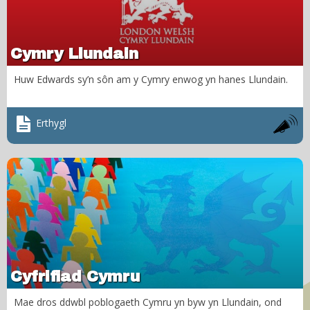
Cymry Llundain
Huw Edwards sy’n sôn am y Cymry enwog yn hanes Llundain.
Erthygl
Cyfrifiad Cymru
Mae dros ddwbl poblogaeth Cymru yn byw yn Llundain, ond