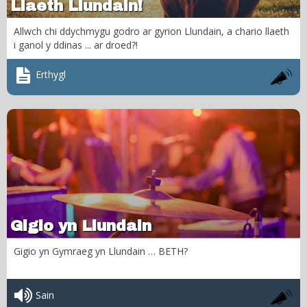
Llaeth Llundain!
Allwch chi ddychmygu godro ar gyrion Llundain, a chario llaeth
i ganol y ddinas ... ar droed?!
Erthygl
Gigio yn Llundain
Gigio yn Gymraeg yn Llundain … BETH?
Sain