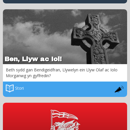
Ben, Llyw ac Iol!
Beth sydd gan Bendigeidfran, Llywelyn ein Llyw Olaf ac Iolo
Morganwg yn gyffredin?
Stori