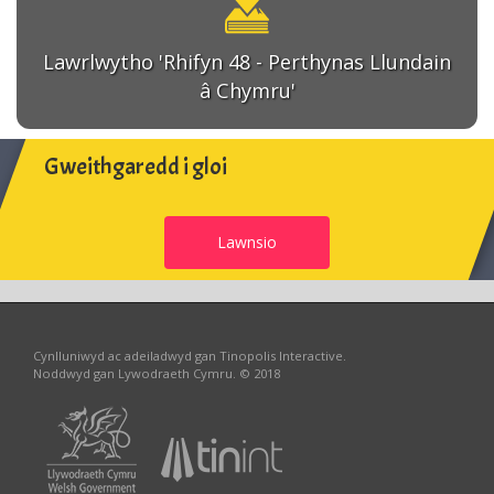
Lawrlwytho 'Rhifyn 48 - Perthynas Llundain
â Chymru'
Gweithgaredd i gloi
Lawnsio
Cynlluniwyd ac adeiladwyd gan Tinopolis Interactive.
Noddwyd gan Lywodraeth Cymru. © 2018