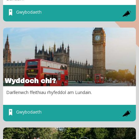
Gwybodaeth
Wyddoch chi?
Darllenwch ffeithiau rhyfeddol am Lundain.
Gwybodaeth