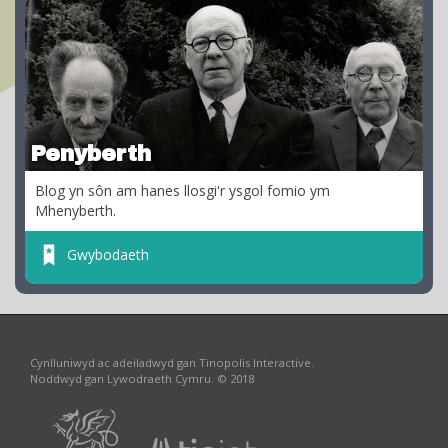
Penyberth
Blog yn sôn am hanes llosgi'r ysgol fomio ym
Mhenyberth.
Gwybodaeth
Cynlluniwyd ac adeiladwyd gan Tinopolis Interactive.
Noddwyd gan Lywodraeth Cymru. © 2018