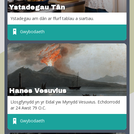
Ystadegau Tân
Ystadegau am dân ar ffurf tablau a siartiau.
Gwybodaeth
Hanes Vesuvius
Llosgfynydd yn yr Eidal yw Mynydd Vesuvius. Echdorrodd
ar 24 Awst 79 O.C.
Gwybodaeth