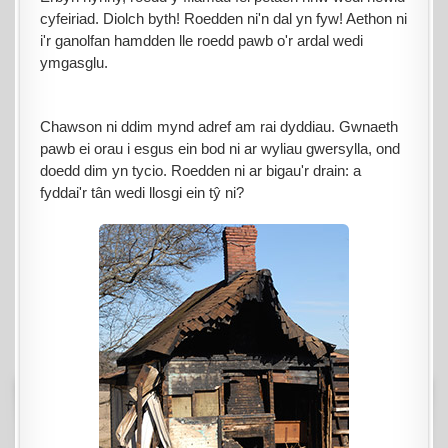
cyfeiriad. Diolch byth! Roedden ni'n dal yn fyw! Aethon ni
i'r ganolfan hamdden lle roedd pawb o'r ardal wedi
ymgasglu.
Chawson ni ddim mynd adref am rai dyddiau. Gwnaeth
pawb ei orau i esgus ein bod ni ar wyliau gwersylla, ond
doedd dim yn tycio. Roedden ni ar bigau'r drain: a
fyddai'r tân wedi llosgi ein tŷ ni?