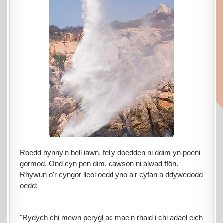
Roedd hynny'n bell iawn, felly doedden ni ddim yn poeni
gormod. Ond cyn pen dim, cawson ni alwad ffôn.
Rhywun o'r cyngor lleol oedd yno a'r cyfan a ddywedodd
oedd:
"Rydych chi mewn perygl ac mae'n rhaid i chi adael eich