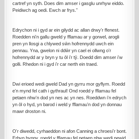
cartref yn syth. Does dim amser i gasglu unrhyw eiddo.
Peidiwch ag oedi. Ewch ar frys."
Edrychon ni i gyd ar ein gilydd ac allan drwy'r ffenest.
Roedden ni'n gallu gweld y fflamau ar y gorwel, arogli
pren yn llosgi a chlywed sŵn hofrennydd uwch ein
pennau. Yna, gwelon ni ddŵr yn cael ei ollwng o'r
hofrennydd ar y bryn y tu ôl i'r tŷ. Doedd dim amser i'w
golli. Rhedon ni i gyd i'r car nerth ein traed.
Dwi erioed wedi gweld Dad yn gyrru mor gyflym. Roedd
e'n mynd fel cath i gythraul! Ond roedd y fflamau fel
petaen nhw'n dod yn nes ac yn nes. Roeddwn i'n edrych
yn ôl o hyd, yn barod i weld y fflamau'n dod yn donnau
mawr droston ni.
O'r diwedd, cyrhaeddon ni afon Canning a chroesi'r bont.
Erbyn hynny, roedd y fflamau fel petaen nhw wedi newid