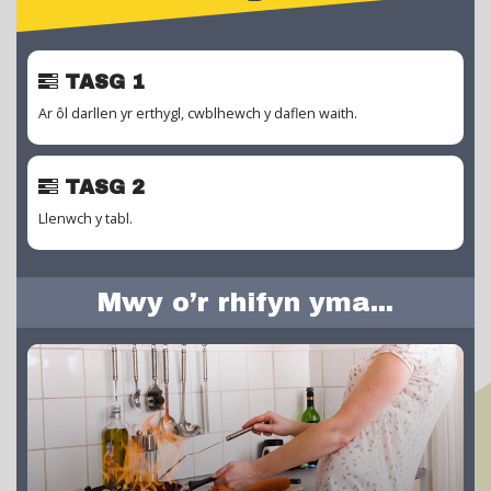
TASG 1
Ar ôl darllen yr erthygl, cwblhewch y daflen waith.
TASG 2
Llenwch y tabl.
Mwy o’r rhifyn yma...