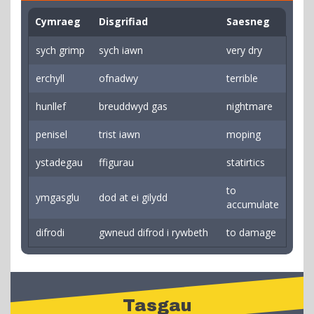
Cymraeg
Disgrifiad
Saesneg
sych grimp
sych iawn
very dry
erchyll
ofnadwy
terrible
hunllef
breuddwyd gas
nightmare
penisel
trist iawn
moping
ystadegau
ffigurau
statirtics
to
ymgasglu
dod at ei gilydd
accumulate
difrodi
gwneud difrod i rywbeth
to damage
Tasgau