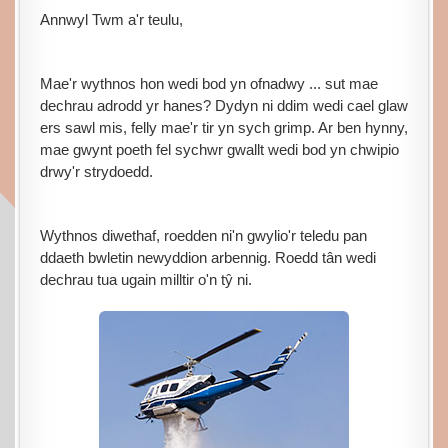
Annwyl Twm a'r teulu,
Mae'r wythnos hon wedi bod yn ofnadwy ... sut mae
dechrau adrodd yr hanes? Dydyn ni ddim wedi cael glaw
ers sawl mis, felly mae'r tir yn sych grimp. Ar ben hynny,
mae gwynt poeth fel sychwr gwallt wedi bod yn chwipio
drwy'r strydoedd.
Wythnos diwethaf, roedden ni'n gwylio'r teledu pan
ddaeth bwletin newyddion arbennig. Roedd tân wedi
dechrau tua ugain milltir o'n tŷ ni.