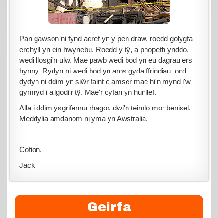
Pan gawson ni fynd adref yn y pen draw, roedd golygfa
erchyll yn ein hwynebu. Roedd y tŷ, a phopeth ynddo,
wedi llosgi'n ulw. Mae pawb wedi bod yn eu dagrau ers
hynny. Rydyn ni wedi bod yn aros gyda ffrindiau, ond
dydyn ni ddim yn siŵr faint o amser mae hi'n mynd i'w
gymryd i ailgodi'r tŷ. Mae'r cyfan yn hunllef.
Alla i ddim ysgrifennu rhagor, dwi'n teimlo mor benisel.
Meddylia amdanom ni yma yn Awstralia.
Cofion,
Jack.
Geirfa