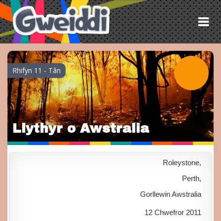
Tog
nav
Rhifyn 11 - Tân
Llythyr o Awstralia
Roleystone,
Perth,
Gorllewin Awstralia
12 Chwefror 2011