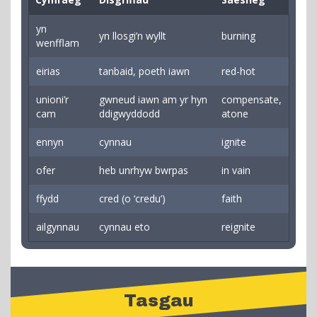
yn
yn llosgi’n wyllt
burning
wenfflam
eirias
tanbaid, poeth iawn
red-hot
unioni’r
gwneud iawn am yr hyn
compensate,
cam
ddigwyddodd
atone
ennyn
cynnau
ignite
ofer
heb unrhyw bwrpas
in vain
ffydd
cred (o ‘credu’)
faith
ailgynnau
cynnau eto
reignite
Tasgau