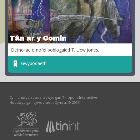
Tân ar y Comin
Detholiad o nofel boblogaidd T. Llew Jones.
Gwybodaeth
Cynlluniwyd ac adeiladwyd gan Tinopolis Interactive.
Noddwyd gan Lywodraeth Cymru. © 2018