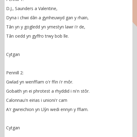
D.J., Saunders a Valentine,
Dyna i chwi dân a gynheuwyd gan y rhain,
Tân yn y gogledd yn ymestyn lawr i'r de,
Tân oedd yn gyffro trwy bob lle.
Cytgan
Pennill 2:
Gwlad yn wenfflam o'r ffin i'r môr.
Gobaith yn ei phrotest a rhyddid i ni'n stôr.
Calonnau'n eirias i unioni'r cam
A'r gwreichion yn Llŷn wedi ennyn y fflam.
Cytgan