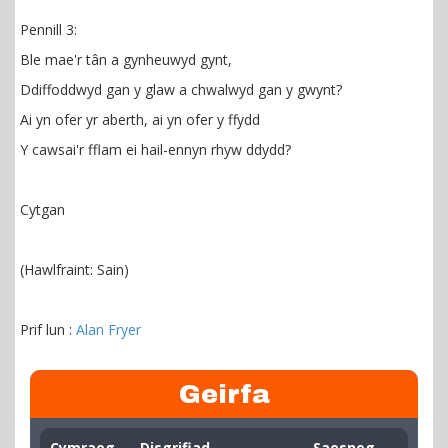
Pennill 3:
Ble mae'r tân a gynheuwyd gynt,
Ddiffoddwyd gan y glaw a chwalwyd gan y gwynt?
Ai yn ofer yr aberth, ai yn ofer y ffydd
Y cawsai'r fflam ei hail-ennyn rhyw ddydd?
Cytgan
(Hawlfraint: Sain)
Prif lun :
Alan Fryer
Geirfa
Cymraeg
Disgrifiad
Saesneg