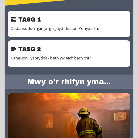
TASG 1
Dadansoddi'r gân yng nghyd-destun Penyberth.
TASG 2
Caneuon i ysbrydoli - beth yw eich barn chi?
Mwy o’r rhifyn yma...