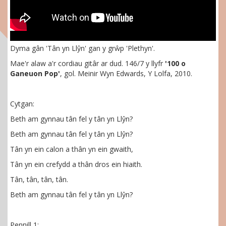
Dyma gân 'Tân yn Llŷn' gan y grŵp 'Plethyn'.
Mae'r alaw a'r cordiau gitâr ar dud. 146/7 y llyfr
'100 o
Ganeuon Pop'
,
gol. Meinir Wyn Edwards, Y Lolfa, 2010.
Cytgan:
Beth am gynnau tân fel y tân yn Llŷn?
Beth am gynnau tân fel y tân yn Llŷn?
Tân yn ein calon a thân yn ein gwaith,
Tân yn ein crefydd a thân dros ein hiaith.
Tân, tân, tân, tân.
Beth am gynnau tân fel y tân yn Llŷn?
Pennill 1: