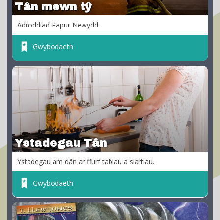
Tân mewn tŷ
Adroddiad Papur Newydd.
Gwybodaeth
Ystadegau Tân
Ystadegau am dân ar ffurf tablau a siartiau.
Gwybodaeth