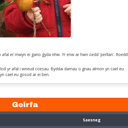
o afal er mwyn ei gario gyda nhw. Yr enw ar hwn oedd 'perllan'. Roedd
lod yr afal i wneud coesau. Byddai darnau o gnau almon yn cael eu
 yn cael eu gosod ar ei ben.
Geirfa
Saesneg