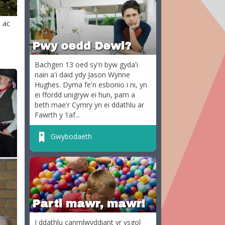
h ac
Pwy oedd Dewi?
Bachgen 13 oed sy'n byw gyda'i
nain a'i daid ydy Jason Wynne
Hughes. Dyma fe'n esbonio i ni, yn
ei ffordd unigryw ei hun, pam a
beth mae'r Cymry yn ei ddathlu ar
Fawrth y 1af...
Gwybodaeth
Parti mawr, mawr!
I ddathlu canmlwyddiant yr ysgol