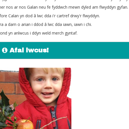
anner nos ar nos Galan neu fe fyddwch mewn dyled am flwyddyn gyfan.
fore Calan yn dod â lwc dda i'r cartref drwy'r flwyddyn.
ara a darn o arian i ddod â lwc dda iawn, iawn i chi.
f ond yn anlwcus i ddyn weld merch gyntaf.
Afal lwcus!