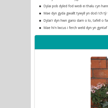
Dylai pob dyled fod wedi ei thalu cyn h
Mae dyn gyda gwallt tywyll yn dod i'ch tŷ 
Dylai'r dyn hwn gario darn o lo, tafell o f
Mae hi'n lwcus i ferch weld dyn yn gynta