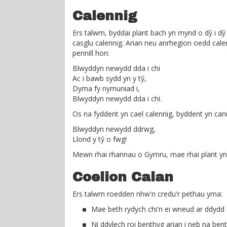
Calennig
Ers talwm, byddai plant bach yn mynd o dŷ i dŷ
casglu calennig. Arian neu anrhegion oedd cal
pennill hon:
Blwyddyn newydd dda i chi
Ac i bawb sydd yn y tŷ,
Dyma fy nymuniad i,
Blwyddyn newydd dda i chi.
Os na fyddent yn cael calennig, byddent yn can
Blwyddyn newydd ddrwg,
Llond y tŷ o fwg!
Mewn rhai rhannau o Gymru, mae rhai plant yn 
Coelion Calan
Ers talwm roedden nhw'n credu'r pethau yma:
Mae beth rydych chi'n ei wneud ar ddydd 
Ni ddylech roi benthyg arian i neb na ben