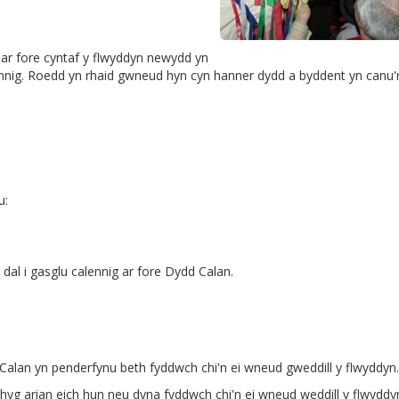
 ar fore cyntaf y flwyddyn newydd yn
ennig. Roedd yn rhaid gwneud hyn cyn hanner dydd a byddent yn canu'
u:
dal i gasglu calennig ar fore Dydd Calan.
Calan yn penderfynu beth fyddwch chi'n ei wneud gweddill y flwyddyn.
thyg arian eich hun neu dyna fyddwch chi'n ei wneud weddill y flwyddy