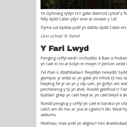
Yn Gymraeg rydyn ni'n galw diwrnod cyntaf y fl
felly dydd Calan ydy'r enw ar Ionawr y 1af.
Dyma sut byddai pobl yn dathlu dydd Calan ers
Llun uchod: R. Fiend
Y Fari Lwyd
Penglog ceffyl wedi'i orchuddio â lliain a rhub
yn cael ei roi ar bolyn er mwyn i'r person oedd o
Fel rhan o ddathliadau'r flwyddyn newydd, bydd
gwmpas yr ardal ac yn galw ym mhob tŷ neu da
hwyliog fel yr un yn y clip sain, yn gofyn am 
perchennog y tŷ yn ateb. Roedd gwrthod i'r Fari
byddai'r grŵp yn cael hwyl ac yn cael bwyd a di
Roedd penglog y ceffyl yn cael ei baratoi yn o
calch am dri mis ac yna ei sgwrio'n lân. Wedi hy
addurno.
Weithiau, mae pobl yn ailgreu'r hen draddodia