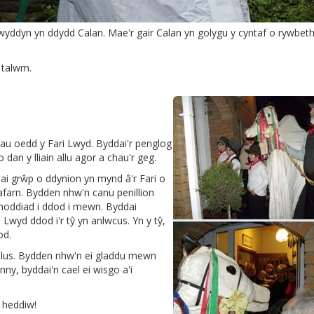
wyddyn yn ddydd Calan. Mae'r gair Calan yn golygu y cyntaf o rywbet
 talwm.
anau oedd y Fari Lwyd. Byddai'r penglog
 dan y lliain allu agor a chau'r geg.
ai grŵp o ddynion yn mynd â'r Fari o
farn. Bydden nhw'n canu penillion
wahoddiad i ddod i mewn. Byddai
 Lwyd ddod i'r tŷ yn anlwcus. Yn y tŷ,
od.
falus. Bydden nhw'n ei gladdu mewn
nny, byddai'n cael ei wisgo a'i
d heddiw!