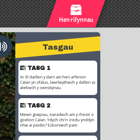
Hen rifynnau
Tasgau
TASG 1
Ar ôl darllen y darn am hen arferion
Calan yn ofalus, lawrlwythwch y daflen ac
atebwch y cwestiynau.
TASG 2
Mewn grwpiau, siaradwch am y rhestr o
goelion Calan. Ydych chi'n credu ynddyn
nhw ai peidio? Esboniwch pam.