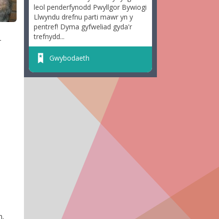
leol penderfynodd Pwyllgor Bywiogi
Llwyndu drefnu parti mawr yn y
pentref! Dyma gyfweliad gyda'r
trefnydd...
r
Gwybodaeth
n.