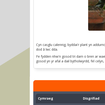
Cyn casglu calennig, byddai'r plant yn addurn
dod â lwc dda.
Fe fydden nhw'n gosod tri darn o bren ar wae
gosod yn yr afal a dail bytholwyrdd, fel celyn,
Cymraeg
Disgrifiad