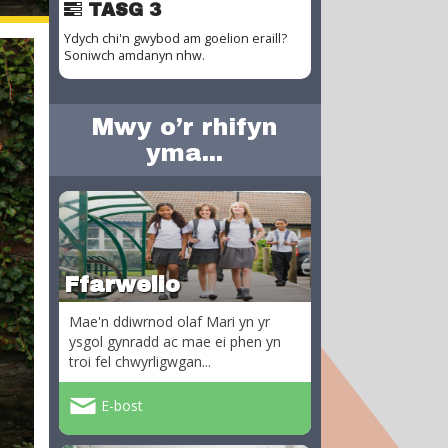
TASG 3
Ydych chi'n gwybod am goelion eraill?
Soniwch amdanyn nhw.
Mwy o’r rhifyn
yma...
Ffarwelio
Mae'n ddiwrnod olaf Mari yn yr
ysgol gynradd ac mae ei phen yn
troi fel chwyrligwgan...
E-bost