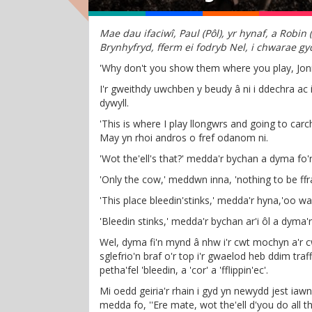
Mae dau ifaciwî, Paul (Pôl), yr hynaf, a Robin
Brynhyfryd, fferm ei fodryb Nel, i chwarae gyd
'Why don't you show them where you play, Joni
I'r gweithdy uwchben y beudy â ni i ddechra ac i 
dywyll.
'This is where I play llongwrs and going to carch
May yn rhoi andros o fref odanom ni.
'Wot the'ell's that?' medda'r bychan a dyma fo
'Only the cow,' meddwn inna, 'nothing to be ffra
'This place bleedin'stinks,' medda'r hyna,'oo wan
'Bleedin stinks,' medda'r bychan ar'i ôl a dyma'r 
Wel, dyma fi'n mynd â nhw i'r cwt mochyn a'r cwt
sglefrio'n braf o'r top i'r gwaelod heb ddim tr
petha'fel 'bleedin, a 'cor' a 'fflippin'ec'.
Mi oedd geiria'r rhain i gyd yn newydd jest iawn
medda fo, ''Ere mate, wot the'ell d'you do all t