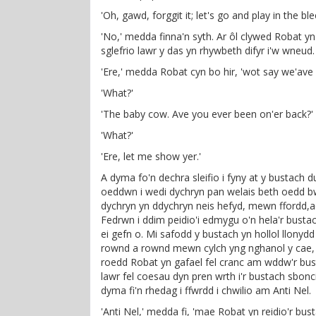
'Oh, gawd, forggit it; let's go and play in the bl
'No,' medda finna'n syth. Ar ôl clywed Robat y
sglefrio lawr y das yn rhywbeth difyr i'w wneud.
'Ere,' medda Robat cyn bo hir, 'wot say we'ave
'What?'
'The baby cow. Ave you ever been on'er back?'
'What?'
'Ere, let me show yer.'
A dyma fo'n dechra sleifio i fyny at y bustach d
oeddwn i wedi dychryn pan welais beth oedd b
dychryn yn ddychryn neis hefyd, mewn ffordd,ac
Fedrwn i ddim peidio'i edmygu o'n hela'r bustach
ei gefn o. Mi safodd y bustach yn hollol llonyd
rownd a rownd mewn cylch yng nghanol y cae, y
roedd Robat yn gafael fel cranc am wddw'r busta
lawr fel coesau dyn pren wrth i'r bustach sbon
dyma fi'n rhedag i ffwrdd i chwilio am Anti Nel.
'Anti Nel,' medda fi, 'mae Robat yn reidio'r bus