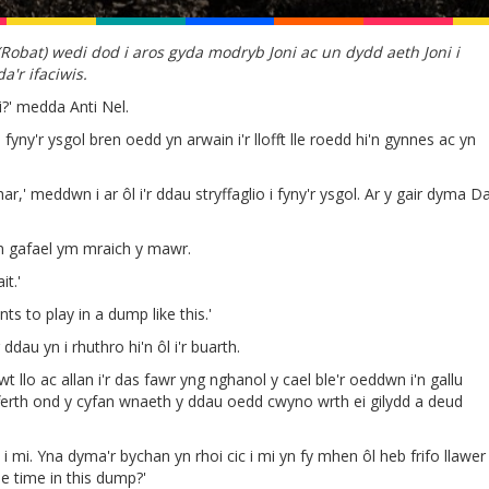
 (Robat) wedi dod i aros gyda modryb Joni ac un dydd aeth Joni i
a'r ifaciwis.
?' medda Anti Nel.
fyny'r ysgol bren oedd yn arwain i'r llofft lle roedd hi'n gynnes ac yn
ar,' meddwn i ar ôl i'r ddau stryffaglio i fyny'r ysgol. Ar y gair dyma D
'n gafael ym mraich y mawr.
it.'
ts to play in a dump like this.'
ddau yn i rhuthro hi'n ôl i'r buarth.
 llo ac allan i'r das fawr yng nghanol y cael ble'r oeddwn i'n gallu
afferth ond y cyfan wnaeth y ddau oedd cwyno wrth ei gilydd a deud
 i mi. Yna dyma'r bychan yn rhoi cic i mi yn fy mhen ôl heb frifo llawer
he time in this dump?'