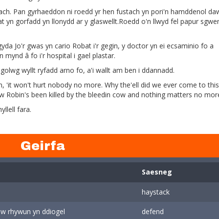
ch. Pan gyrhaeddon ni roedd yr hen fustach yn pori'n hamddenol da
 yn gorfadd yn llonydd ar y glaswellt.Roedd o'n llwyd fel papur sgw
a Jo'r gwas yn cario Robat i'r gegin, y doctor yn ei ecsaminio fo a
mynd â fo i'r hospital i gael plastar.
 golwg wyllt ryfadd arno fo, a'i wallt am ben i ddannadd.
in, 'it won't hurt nobody no more. Why the'ell did we ever come to this
w Robin's been killed by the bleedin cow and nothing matters no more
llell fara.
Geirfa
Saesneg
haystack
dw rhywun yn ddiogel
defend