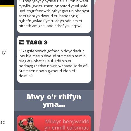
1. Trwy lythyr y byddai Paul a Robin wedi
cysylltu gyda’u rhieni yn ystod yr Ail Ryfel
Byd. Ysgrifennwch lythyr gan un ohonynt
at ei rieni yn dweud eu hanes yng
nghefn gwlad Cymru ac yn sôn am ei
hiraeth am gael bod adref yn Lerpwl.
TASG 3
1. Ysgrifennwch gofnod o ddyddiadur
aisy
Joni ble mae’n dweud sut mae’n teimlo
tuag at Robat a Paul. Ydy o’n eu
hedmygu? Ydyn nhw’n wahanol iddo ef?
Sut maen nhw’n gwneud iddo ef
deimlo?
Mwy o’r rhifyn
yma...
 ac