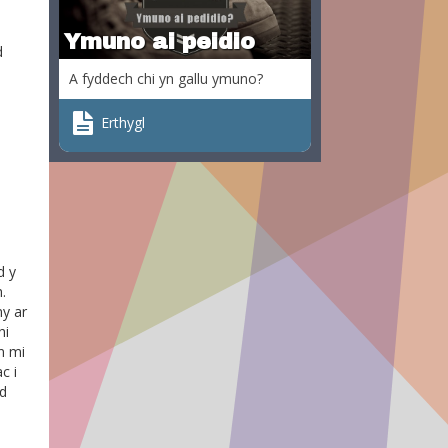
Ymuno ai peidio
d
A fyddech chi yn gallu ymuno?
Erthygl
d y
.
ny ar
hi
n mi
c i
dd