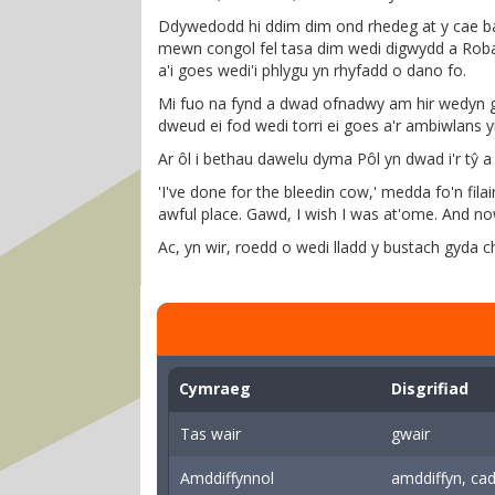
Ddywedodd hi ddim dim ond rhedeg at y cae ba
mewn congol fel tasa dim wedi digwydd a Robat
a'i goes wedi'i phlygu yn rhyfadd o dano fo.
Mi fuo na fynd a dwad ofnadwy am hir wedyn gyd
dweud ei fod wedi torri ei goes a'r ambiwlans yn 
Ar ôl i bethau dawelu dyma Pôl yn dwad i'r tŷ a
'I've done for the bleedin cow,' medda fo'n fila
awful place. Gawd, I wish I was at'ome. And no
Ac, yn wir, roedd o wedi lladd y bustach gyda chy
Cymraeg
Disgrifiad
Tas wair
gwair
Amddiffynnol
amddiffyn, ca