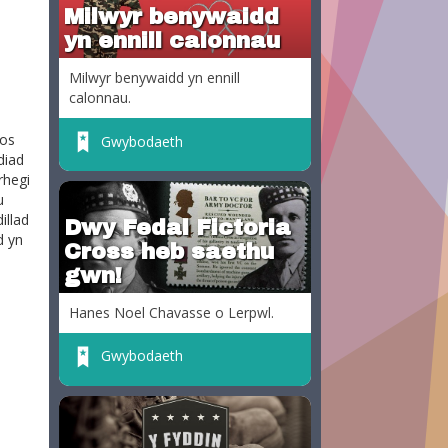
Milwyr benywaidd
yn ennill calonnau
Milwyr benywaidd yn ennill
calonnau.
nos
Gwybodaeth
diad
rhegi
u
illad
Dwy Fedal Fictoria
d yn
Cross heb saethu
gwn!
Hanes Noel Chavasse o Lerpwl.
Gwybodaeth