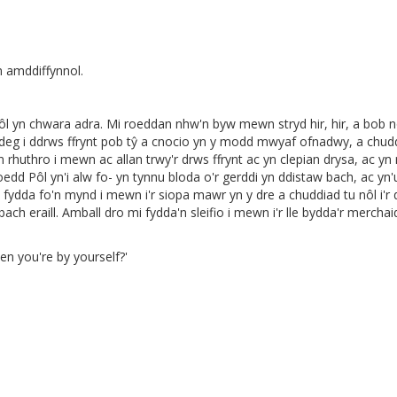
n amddiffynnol.
l yn chwara adra. Mi roeddan nhw'n byw mewn stryd hir, hir, a bob 
deg i ddrws ffrynt pob tŷ a cnocio yn y modd mwyaf ofnadwy, a chud
 rhuthro i mewn ac allan trwy'r drws ffrynt ac yn clepian drysa, ac yn 
dd Pôl yn'i alw fo- yn tynnu bloda o'r gerddi yn ddistaw bach, ac yn'
ydda fo'n mynd i mewn i'r siopa mawr yn y dre a chuddiad tu nôl i'r d
bach eraill. Amball dro mi fydda'n sleifio i mewn i'r lle bydda'r merchai
en you're by yourself?'