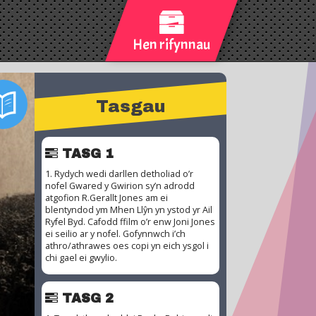
Hen rifynnau
Tasgau
TASG 1
1. Rydych wedi darllen detholiad o’r
nofel Gwared y Gwirion sy’n adrodd
atgofion R.Gerallt Jones am ei
blentyndod ym Mhen Llŷn yn ystod yr Ail
Ryfel Byd. Cafodd ffilm o’r enw Joni Jones
ei seilio ar y nofel. Gofynnwch i’ch
athro/athrawes oes copi yn eich ysgol i
chi gael ei gwylio.
TASG 2