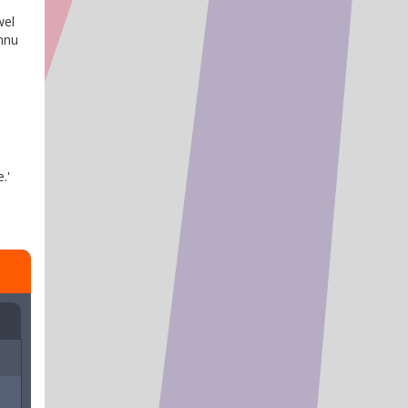
wel
ennu
.'