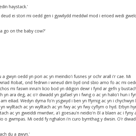
eedin haystack.'
n deud ei stori mi oedd gen i gywilydd meddwl mod i erioed wedi gwel
 a go on the baby cow?'
u a gwyn oedd yn pori ac yn meindio'i fusnes yr ochr arall i'r cae. Mi
wriad Robat, ond fedrwn i wneud dim byd ond sbio arno fo ac mi oed
hos mi faswn inna'n licio bod yn ddigon dewr i fynd ar gefn y bustach
 yn ara deg, ac o'r diwadd yn gafael yn i fwng o ac yn halio'i hun i fy
d am eiliad. Wedyn dyma fo'n ysgwyd i ben yn ffyrnig ac yn i chychwyn 
n wylltach ac yn wylltach ac yn fwy ac yn fwy cyflym o hyd. Erbyn hy
ch ac yn gweiddi mwrdwr, a'i goesau'n neidio'n ôl a blaen ac i fyny a
cio o gwmpas. Mi oedd fy nghalon i'n curo bymthag y dwsin. O'r diwa
tach du a gwyn.'