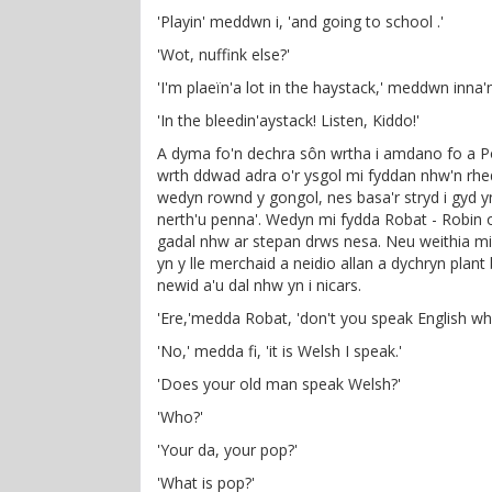
'Playin' meddwn i, 'and going to school .'
'Wot, nuffink else?'
'I'm plaeïn'a lot in the haystack,' meddwn inna'
'In the bleedin'aystack! Listen, Kiddo!'
A dyma fo'n dechra sôn wrtha i amdano fo a Pô
wrth ddwad adra o'r ysgol mi fyddan nhw'n rhe
wedyn rownd y gongol, nes basa'r stryd i gyd yn
nerth'u penna'. Wedyn mi fydda Robat - Robin oe
gadal nhw ar stepan drws nesa. Neu weithia mi f
yn y lle merchaid a neidio allan a dychryn plant 
newid a'u dal nhw yn i nicars.
'Ere,'medda Robat, 'don't you speak English wh
'No,' medda fi, 'it is Welsh I speak.'
'Does your old man speak Welsh?'
'Who?'
'Your da, your pop?'
'What is pop?'