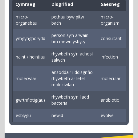
Cymraeg
Disgrifiad
Saesneg
micro-
pethau byw pitw
micro-
organebau
bach
organism
person sy’n arwain
ymgynghorydd
consultant
tîm mewn ysbyty
rhywbeth sy’n achosi
haint / heintiau
infection
salwch
ansoddair i ddisgrifio
molecwlar
rhywbeth ar lefel
molecular
moleciwlau
rhywbeth sy’n lladd
gwrthfiotig(au)
antibiotic
bacteria
esblygu
newid
evolve