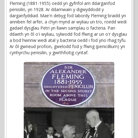
Fleming (1881-1955) oedd yn gyfrifol am ddarganfod
penisilin, yn 1928. Ar ddamwain y digwyddodd y
darganfyddiad. Mae'n debyg fod labordy Fleming braidd yn
anniben fel arfer, a chyn mynd ar wyliau un tro, roedd wedi
gadael dysglau Petri yn llawn samplau o facteria. Pan
ddaeth yn ôl o'i wyliau, sylwodd fod ffwng ar un o'r dysglau
a bod hwnnw wedi atal y bacteria oedd i fod yno rhag tyfu.
Ar ôl gwneud profion, gwelodd fod y ffwng (penicillium) yn
cynhyrchu penisilin, y gwrthfiotig cyntaf.