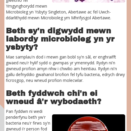
gweithio fel
Ymgynghorydd mewn
Microbioleg yn Ysbyty Singleton, Abertawe ac fel Uwch-
ddarlithydd mewn Microbioleg ym Mhrifysgol Abertawe.
Beth sy'n digwydd mewn
labordy microbioleg yn yr
ysbyty?
Mae samplau'n dod i mewn gan bobl sy'n sâl, er enghraifft
gwaed neu'r hylif sydd o gwmpas yr ymennydd. Rydyn ni'n
gwneud profion arnyn nhw i chwilio am heintiau. Rydyn ni'n
gallu defnyddio gwahanol brofion fel tyfu bacteria, edrych drwy
ficrosgop, neu wneud profion molecwlar.
Beth fyddwch chi'n ei
wneud â'r wybodaeth?
Pan fyddwn ni wedi
penderfynu beth yw'r
bacteria neu'r firws sy'n
gwneud i'r person fod