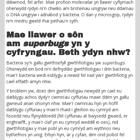
ddiwrnod, fel arfer. Mae profion molecwlar yn llawer cyflymach
oherwydd rydyn ni'n chwilio am broteinau unigryw neu ddarnau
o DNA unigryw i adnabod y bacteria. O dan y microsgop, rydyn
ni'n medru gweld rhai pethau'n syth.
Mae llawer o sôn
am
superbugs
yn y
cyfryngau. Beth ydyn nhw?
Bacteria sy'n gallu gwrthsefyll gwrthfiotigau yw
superbugs
.
Oherwydd ein bod ni'n defnyddio gwrthfiotigau i drin bacteria,
mae'r bacteria wedi esblygu a newid fel nad yw'r gwrthfiotig yn
cael effaith arnyn nhw.
Y broblem yw, does dim gwrthfiotigau newydd yn cael eu
datblygu achos dydy'r cwmnïau cyffuriau mawr ddim yn gallu
gwneud arian ohonyn nhw. Mae'r cwmnïau hyn yn hoffi
datblygu cyffuriau y mae'n rhaid i gleifion eu cymryd am
fisoedd neu flynyddoedd (fel cyffuriau at bwysedd gwaed, er
enghraifft, y mae'r claf yn eu cymryd weddill ei oes), nid
gwrthfiotigau y mae pobl yn eu cymryd am wythnos neu
bythefnos yn unig. Erbyn hyn, ar y cyfan, dim ond pobol fel