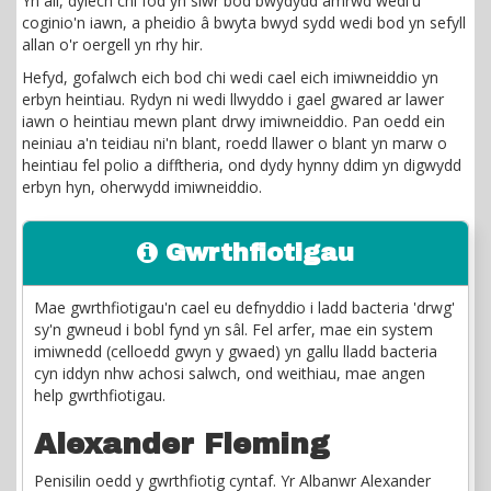
Yn ail, dylech chi fod yn siwr bod bwydydd amrwd wedi'u
coginio'n iawn, a pheidio â bwyta bwyd sydd wedi bod yn sefyll
allan o'r oergell yn rhy hir.
Hefyd, gofalwch eich bod chi wedi cael eich imiwneiddio yn
erbyn heintiau. Rydyn ni wedi llwyddo i gael gwared ar lawer
iawn o heintiau mewn plant drwy imiwneiddio. Pan oedd ein
neiniau a'n teidiau ni'n blant, roedd llawer o blant yn marw o
heintiau fel polio a difftheria, ond dydy hynny ddim yn digwydd
erbyn hyn, oherwydd imiwneiddio.
Gwrthfiotigau
Mae gwrthfiotigau'n cael eu defnyddio i ladd bacteria 'drwg'
sy'n gwneud i bobl fynd yn sâl. Fel arfer, mae ein system
imiwnedd (celloedd gwyn y gwaed) yn gallu lladd bacteria
cyn iddyn nhw achosi salwch, ond weithiau, mae angen
help gwrthfiotigau.
Alexander Fleming
Penisilin oedd y gwrthfiotig cyntaf. Yr Albanwr Alexander