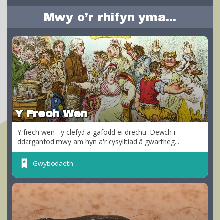
Mwy o’r rhifyn yma...
Y Frech Wen
Y frech wen - y clefyd a gafodd ei drechu. Dewch i
ddarganfod mwy am hyn a'r cysylltiad â gwartheg...
Gwybodaeth