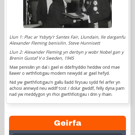
Llun 1:
Plac ar Ysbyty'r Santes Fair, Llundain, lle darganfu
Alexander Fleming benisilin. Steve Hunnisett
Llun 2:
Alexander Fleming yn derbyn y wobr Nobel gan y
Brenin Gustaf V o Sweden, 1945
Mae penisilin yn dal i gael ei ddefnyddio heddiw ond mae
llawer o wrthfiotigau modern newydd ar gael hefyd.
Nid yw gwrthfiotigau'n gallu lladd firysau sydd fel arfer yn
achosi annwyd neu wddf tost / dolur gwddf, felly dyna pam
nad yw meddygon yn rhoi gwrthfiotigau i drin y rhain.
Geirfa