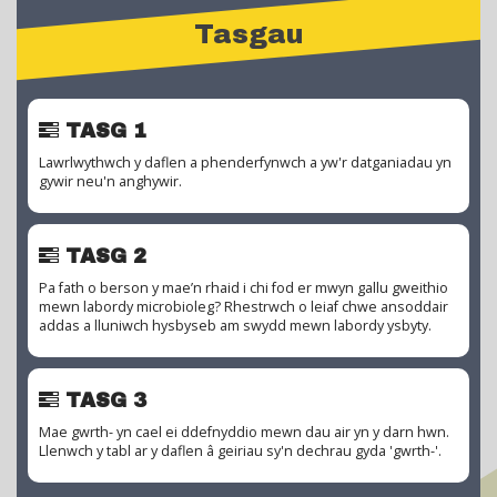
Tasgau
TASG 1
Lawrlwythwch y daflen a phenderfynwch a yw'r datganiadau yn
gywir neu'n anghywir.
TASG 2
Pa fath o berson y mae’n rhaid i chi fod er mwyn gallu gweithio
mewn labordy microbioleg? Rhestrwch o leiaf chwe ansoddair
addas a lluniwch hysbyseb am swydd mewn labordy ysbyty.
TASG 3
Mae gwrth- yn cael ei ddefnyddio mewn dau air yn y darn hwn.
Llenwch y tabl ar y daflen â geiriau sy'n dechrau gyda 'gwrth-'.