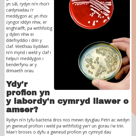
yn sâl, rydyn ni'n rhoi'r
canlyniadau i'r
meddygon ac yn rhoi
cyngor iddyn nhw, er
enghraifft, pa wrthfiotig
y dylen nhw ei
ddefnyddio i drin y
claf. Weithiau byddwn
ni'n mynd i weld y claf i
helpu'r meddygon i
benderfynu ar y
driniaeth orau.
Ydy'r
profion yn
y labordy'n cymryd llawer o
amser?
Rydyn ni'n tyfu bacteria dros nos mewn dysglau Petri ac wedyn
yn gwneud profion i weld pa wrthfiotig yw'r un gorau i'w trin.
Mae'r broses o dyfu a gwneud profion yn cymryd dau