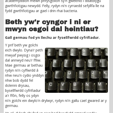
academyddion mewn prifysgolion sy'n gweithio i ddatblygu
gwrthfiotigau newydd. Felly, rydyn ni'n cyrraedd sefyllfa lle na
fydd gwrthfiotigau ar gael i drin rhai bacteria.
Beth yw'r cyngor i ni er
mwyn osgoi dal heintiau?
Gall germau fod yn llechu ar fysellfwrdd cyfrifiadur.
Y prif beth yw golchi
eich dwylo. Dyna'r peth
mwyaf pwysig i osgoi
dal annwyd neu'r ffliw.
Mae germau ar bethau
rydyn ni'n cyffwrdd â
nhw neu'n cydio ynddyn
nhw bob dydd fel
dolenni drysau,
bysellfwrdd cyfrifiadur
a'r ffôn, felly os ydyn
ni'n golchi ein dwylo'n drylwyr, rydyn ni'n gallu cael gwared ar y
germau.