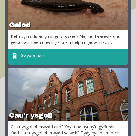
Gelod
Beth sy'n ddu ac yn sugno gwaed? Na, nid Draciwla ond
gelod, ac maen nhw'n gallu ein helpu i gadw'n iach...
Gwybodaeth
Cau'r ysgol!
Cau'r ysgol oherwydd eira? Ydy mae hynny'n gyffredin.
Ond, cau'r ysgol oherwydd salwch? Dydy hyn ddim mor