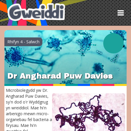
Tog
nav
Rhifyn 4 - Salwch
Dr Angharad Puw Davies
Microbiolegydd yw Dr.
Angharad Puw Davies,
sy'n dod o'r Wyddgrug
yn wreiddiol. Mae hi'n
arbenigo mewn micro-
organebau fel bacteria a
firysau. Mae hi'n