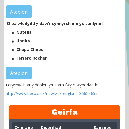
Atebion
O ba wledydd y daw’r cynnyrch melys canlynol:
Nutella
Haribo
Chupa Chups
Ferrero Rocher
Atebion
Edrychwch ar y ddolen yma am fwy o wybodaeth:
http://www.bbc.co.uk/news/uk-england-36624655
Geirfa
Cymraeg
Disgrifiad
Saesneg