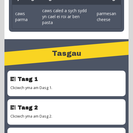
caws caled a sych sydd
caws
parmesan
yn cael ei roi ar ben
parma
cheese
pasta
Tasgau
Tasg 1
Cliciwch yma am Dasg 1.
Tasg 2
Cliciwch yma am Dasg 2.