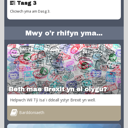
Tasg 3
Cliciwch yma am Dasg 3.
Mwy o’r rhifyn yma...
Beth mae Brexit yn ei olygu?
Helpwch Wil Tŷ Isa’ i ddeall ystyr Brexit yn well.
Barddoniaeth