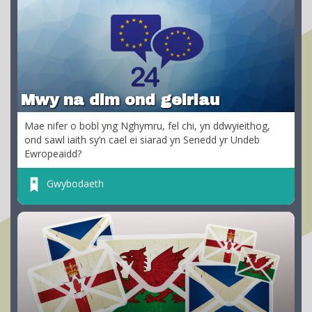
Mwy na dim ond geiriau
Mae nifer o bobl yng Nghymru, fel chi, yn ddwyieithog,
ond sawl iaith sy’n cael ei siarad yn Senedd yr Undeb
Ewropeaidd?
Gwybodaeth