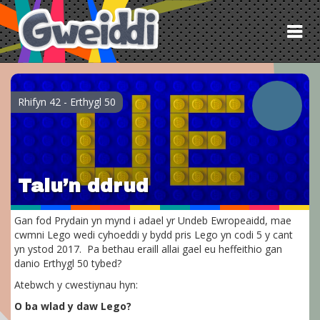
Tog
nav
Rhifyn 42 - Erthygl 50
Talu’n ddrud
Gan fod Prydain yn mynd i adael yr Undeb Ewropeaidd, mae
cwmni Lego wedi cyhoeddi y bydd pris Lego yn codi 5 y cant
yn ystod 2017. Pa bethau eraill allai gael eu heffeithio gan
danio Erthygl 50 tybed?
Atebwch y cwestiynau hyn:
O ba wlad y daw Lego?