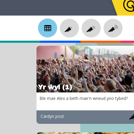
Yr ŵyl (1)
Ble mae Alex a beth mae'n wneud yno tybed?
Cardyn post