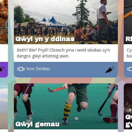
Gŵyl yn y ddinas
R
Beth? Ble? Pryd? Cliciwch yma i weld sleidiau sy'n
Cy
dangos gŵyl arbennig iawn.
ba
Sioe Sleidiau
Gw
Gŵyl gemau
g