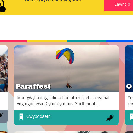
Lawnsio
Paraffest
O
Mae gŵyl paragleidio a barcuta'n cael ei chynnal
Yd
yng ngorllewin Cymru ym mis Gorffennaf ...
ch
Gwybodaeth