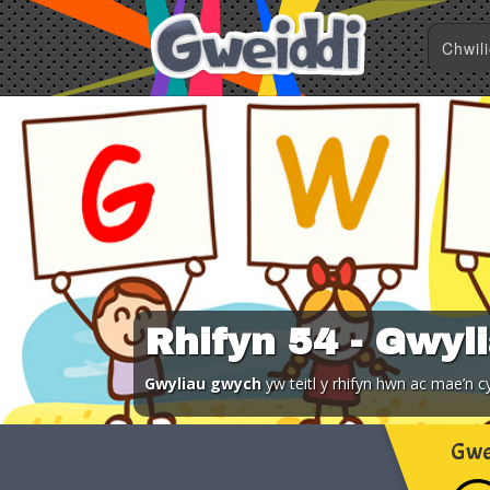
Rhifyn 54 - Gwyl
Gwyliau gwych
yw teitl y rhifyn hwn ac mae’n
Gwe