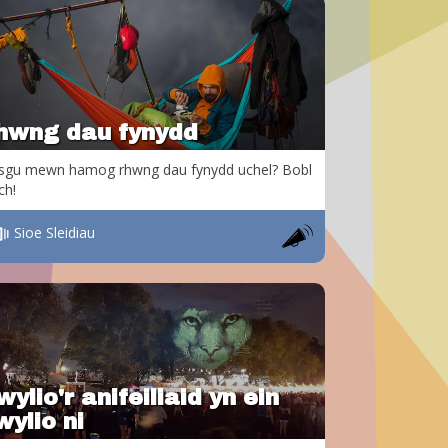
hwng dau fynydd
sgu mewn hamog rhwng dau fynydd uchel? Bobl
ch!
Sioe Sleidiau
ylio'r anifeiliaid yn ein
wylio ni