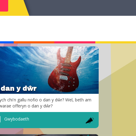
 dan y dŵr
ych chi'n gallu nofio o dan y dŵr? Wel, beth am
warae offeryn o dan y dŵr?
Gwybodaeth