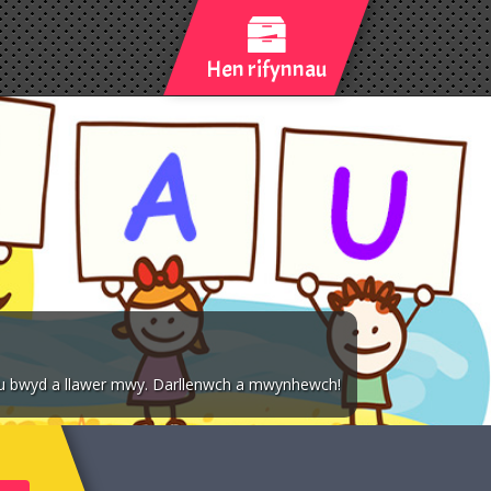
Hen rifynnau
iau bwyd a llawer mwy. Darllenwch a mwynhewch!