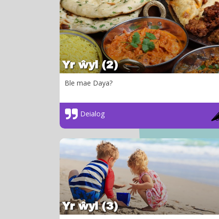
Yr ŵyl (2)
Ble mae Daya?
Deialog
Yr ŵyl (3)