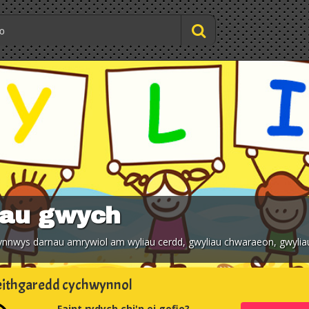
iau gwych
 cynnwys darnau amrywiol am wyliau cerdd, gwyliau chwaraeon, gwyl
ithgaredd cychwynnol
Faint rydych chi'n ei gofio?