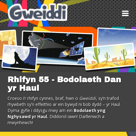
Tog
nav
Rhifyn 55 - Bodolaeth Dan
yr Haul
Croeso i’r rhifyn cynnes, braf, hwn o
Gweiddi
, sy’n trafod
rhywbeth sy’n effeithio ar ein bywyd ni bob dydd – yr Haul.
Dyma gyfle i ddysgu mwy am ein
Bodolaeth yng
Nghysawd yr Haul.
Diddorol iawn! Darllenwch a
mwynhewch!