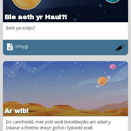
Ble aeth yr Haul?!
Beth yw eclips?
Erthygl
Ar wib!
Ers canrifoedd, mae pobl wedi breuddwydio am adael y
Ddaear a theithio drwy’r gofod i fydoedd eraill.