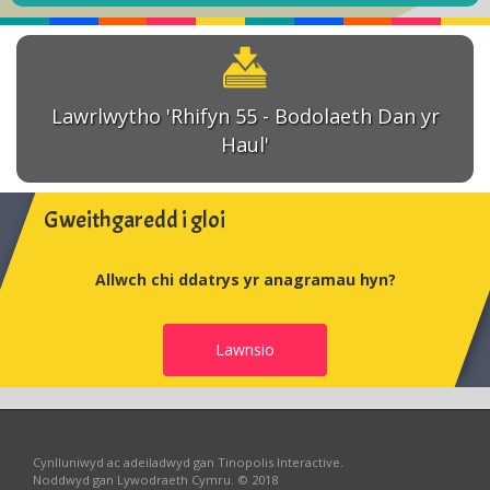
Lawrlwytho 'Rhifyn 55 - Bodolaeth Dan yr
Haul'
Gweithgaredd i gloi
Allwch chi ddatrys yr anagramau hyn?
Lawnsio
Cynlluniwyd ac adeiladwyd gan Tinopolis Interactive.
Noddwyd gan Lywodraeth Cymru. © 2018