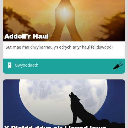
Addoli'r Haul
Sut mae rhai diwylliannau yn edrych ar yr haul fel duwdod?
Gwybodaeth