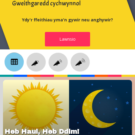
Gweithgaredd cychwynnol
Ydy'r ffeithiau yma'n gywir neu anghywir?
Lawnsio
Heb Haul, Heb Ddim!