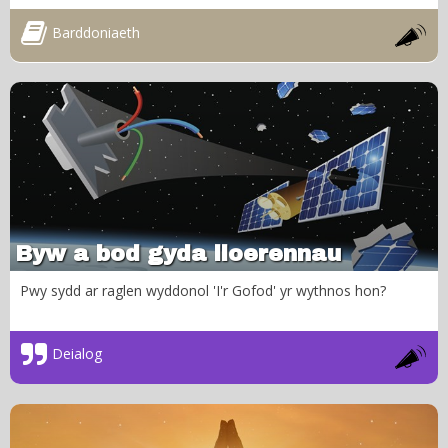
Barddoniaeth
Byw a bod gyda lloerennau
Pwy sydd ar raglen wyddonol 'I'r Gofod' yr wythnos hon?
Deialog