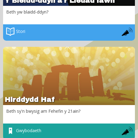
Y Bleidd-ddyn a'r Lleuad lawn
Beth yw blaidd-ddyn?
Stori
Hirddydd Haf
Beth sy'n bwysig am Fehefin y 21ain?
Gwybodaeth