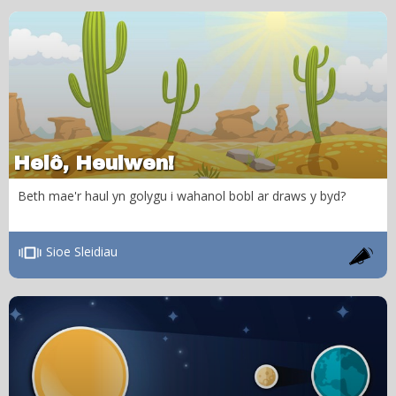
Helô, Heulwen!
Beth mae'r haul yn golygu i wahanol bobl ar draws y byd?
Sioe Sleidiau